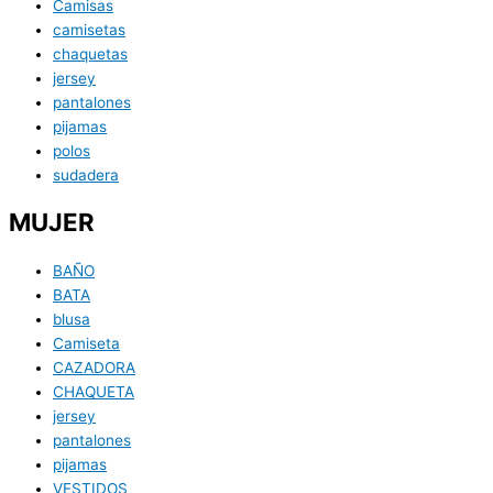
Camisas
camisetas
chaquetas
jersey
pantalones
pijamas
polos
sudadera
MUJER
BAÑO
BATA
blusa
Camiseta
CAZADORA
CHAQUETA
jersey
pantalones
pijamas
VESTIDOS