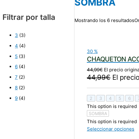
SOMBRA
Filtrar por talla
Mostrando los 6 resultados
Or
3
(3)
4
(4)
30
%
5
(3)
CHAQUETON AC
6
(4)
44,99
€
El precio origin
44,99
€
El preci
7
(2)
8
(2)
9
(4)
2
3
4
5
6
This option is required
SOMBRA
This option is required
Seleccionar opciones