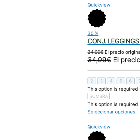
Quickview
30
%
CONJ. LEGGINGS
34,99
€
El precio origin
34,99
€
El preci
2
3
4
5
6
This option is required
SOMBRA
This option is required
Seleccionar opciones
Quickview