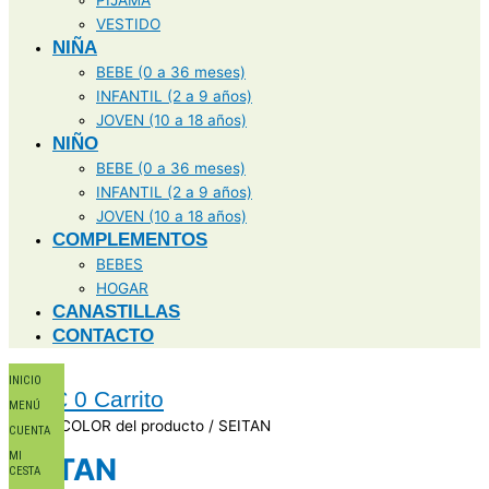
VESTIDO
NIÑA
BEBE (0 a 36 meses)
INFANTIL (2 a 9 años)
JOVEN (10 a 18 años)
NIÑO
BEBE (0 a 36 meses)
INFANTIL (2 a 9 años)
JOVEN (10 a 18 años)
COMPLEMENTOS
BEBES
HOGAR
CANASTILLAS
CONTACTO
INICIO
0,00
€
0
Carrito
MENÚ
Inicio
/ COLOR del producto / SEITAN
CUENTA
MI
SEITAN
CESTA