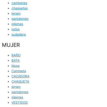
camisetas
chaquetas
jersey
pantalones
pijamas
polos
sudadera
MUJER
BAÑO
BATA
blusa
Camiseta
CAZADORA
CHAQUETA
jersey
pantalones
pijamas
VESTIDOS