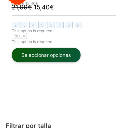
21,99€.
15,40€.
21,99€.
15,40€.
21,99
€
15,40
€
21,99
€
15,40
€
2
3
4
5
6
7
8
9
This option is required
RIOJA
This option is required
Seleccionar opciones
Filtrar por talla