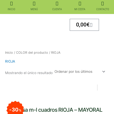
Ir
al
INICIO
MENÚ
CUENTA
MI CESTA
CONTACTO
contenido
Carrito
0,00
€
Inicio
/ COLOR del producto / RIOJA
RIOJA
Mostrando el único resultado
El
El
El
El
precio
precio
precio
precio
original
actual
original
actual
Camisa m-l cuadros RIOJA – MAYORAL
30
era:
es:
%
era:
es: