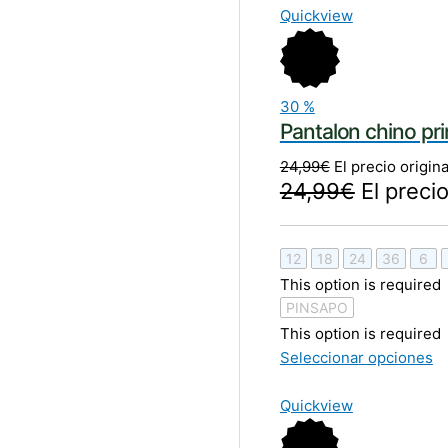
Quickview
30
%
Pantalon chino p
24,99
€
El precio origina
24,99
€
El precio
12
18
24
36
6
This option is required
PINSAPO
This option is required
Seleccionar opciones
Quickview