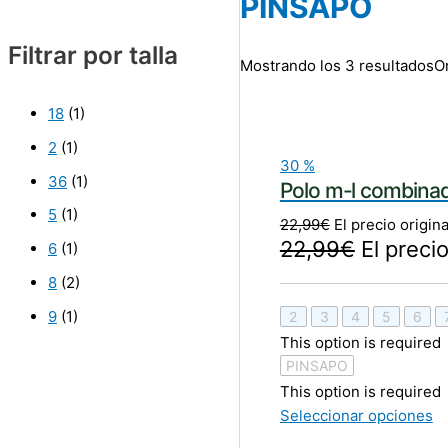
PINSAPO
Filtrar por talla
Mostrando los 3 resultados
O
18
(1)
2
(1)
30
%
36
(1)
Polo m-l combin
5
(1)
22,99
€
El precio origina
22,99
€
El precio
6
(1)
8
(2)
9
(1)
2
3
4
5
6
This option is required
PINSAPO
This option is required
Seleccionar opciones