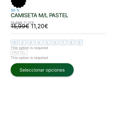
15,99€.
11,20€.
15,99€.
11,20€.
30
%
CAMISETA M/L PASTEL
15,99
€
11,20
€
15,99
€
11,20
€
10
2
3
4
5
6
7
8
9
This option is required
PASTEL
This option is required
Seleccionar opciones