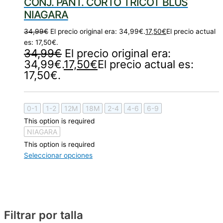
CONJ. PANT. CORTO TRICOT BLUS
NIAGARA
34,99
€
El precio original era: 34,99€.
17,50
€
El precio actual
es: 17,50€.
34,99
€
El precio original era:
34,99€.
17,50
€
El precio actual es:
17,50€.
0-1
1-2
12M
18M
2-4
4-6
6-9
This option is required
NIAGARA
This option is required
Seleccionar opciones
Filtrar por talla