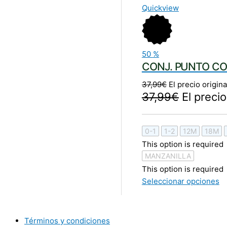
Quickview
50
%
CONJ. PUNTO C
37,99
€
El precio origina
37,99
€
El precio
0-1
1-2
12M
18M
This option is required
MANZANILLA
This option is required
Seleccionar opciones
Términos y condiciones