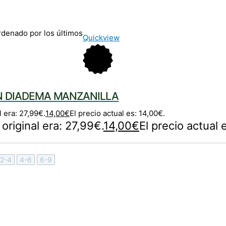
denado por los últimos
Quickview
N DIADEMA MANZANILLA
l era: 27,99€.
14,00
€
El precio actual es: 14,00€.
 original era: 27,99€.
14,00
€
El precio actual 
2-4
4-6
6-9