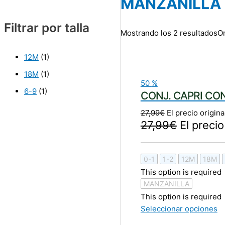
MANZANILLA
Filtrar por talla
Mostrando los 2 resultados
Or
12M
(1)
18M
(1)
50
%
6-9
(1)
CONJ. CAPRI CO
27,99
€
El precio origina
27,99
€
El precio
0-1
1-2
12M
18M
This option is required
MANZANILLA
This option is required
Seleccionar opciones