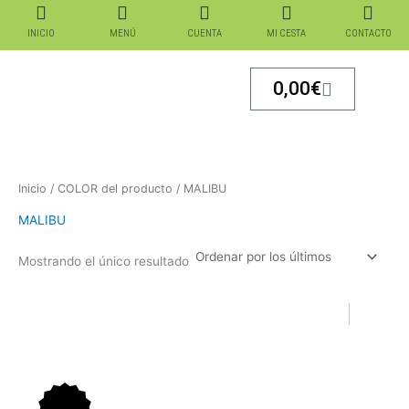
Ir
al
INICIO
MENÚ
CUENTA
MI CESTA
CONTACTO
contenido
Carrito
0,00
€
Inicio
/ COLOR del producto / MALIBU
MALIBU
Mostrando el único resultado
El
El
El
El
precio
precio
precio
precio
original
actual
original
actual
era:
es:
era:
es: