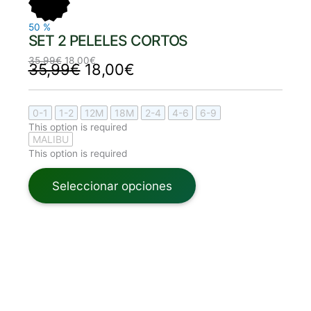
35,99€.
18,00€.
35,99€.
18,00€.
50
%
SET 2 PELELES CORTOS
35,99
€
18,00
€
35,99
€
18,00
€
0-1
1-2
12M
18M
2-4
4-6
6-9
This option is required
MALIBU
This option is required
Seleccionar opciones