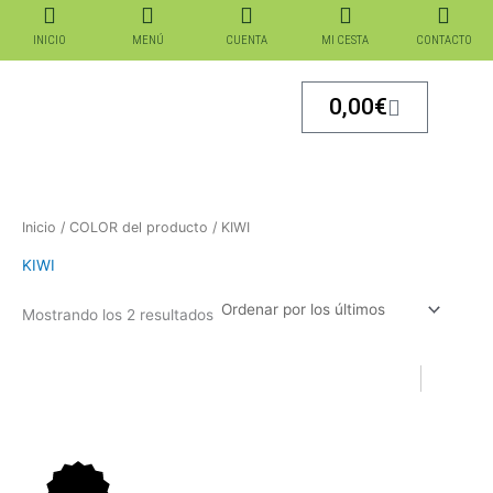
Ordenado
Ir
por
los
al
INICIO
MENÚ
CUENTA
MI CESTA
CONTACTO
últimos
contenido
Carrito
0,00
€
Inicio
/ COLOR del producto / KIWI
KIWI
Mostrando los 2 resultados
El
El
El
El
precio
precio
precio
precio
original
actual
original
actual
era:
es:
era:
es: