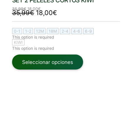
SET 2 PELELES CORTOS KIWI
35,99
€
18,00
€
35,99
€
18,00
€
0-1
1-2
12M
18M
2-4
4-6
6-9
This option is required
KIWI
This option is required
Seleccionar opciones