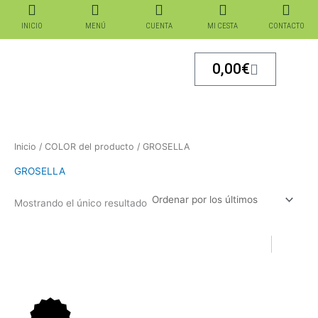
Ir
al
INICIO
MENÚ
CUENTA
MI CESTA
CONTACTO
contenido
Carrito
0,00
€
Inicio
/ COLOR del producto / GROSELLA
GROSELLA
Mostrando el único resultado
El
El
El
El
precio
precio
precio
precio
original
actual
original
actual
era:
es:
era:
es: