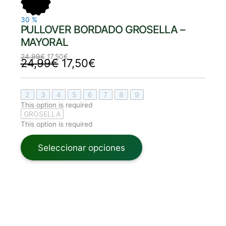
24,99€.
17,50€.
24,99€.
17,50€.
30
%
PULLOVER BORDADO GROSELLA –
MAYORAL
24,99
€
17,50
€
24,99
€
17,50
€
2
3
4
5
6
7
8
9
This option is required
GROSELLA
This option is required
Seleccionar opciones