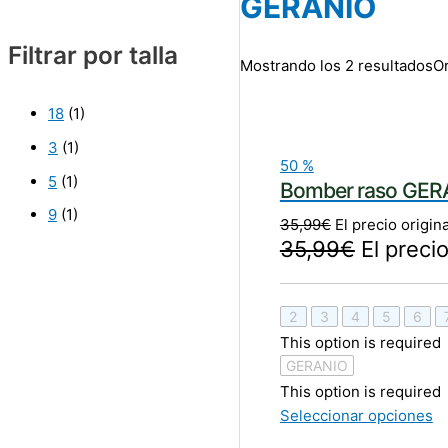
GERANIO
Filtrar por talla
Mostrando los 2 resultados
Or
18
(1)
3
(1)
50
%
5
(1)
Bomber raso GER
9
(1)
35,99
€
El precio origin
35,99
€
El precio
2
3
4
5
6
This option is required
GERANIO
This option is required
Seleccionar opciones