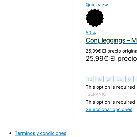
Quickview
50
%
Conj. leggings –
25,99
€
El precio origina
25,99
€
El precio
12
18
24
36
6
This option is required
GERANIO
This option is required
Seleccionar opciones
Términos y condiciones