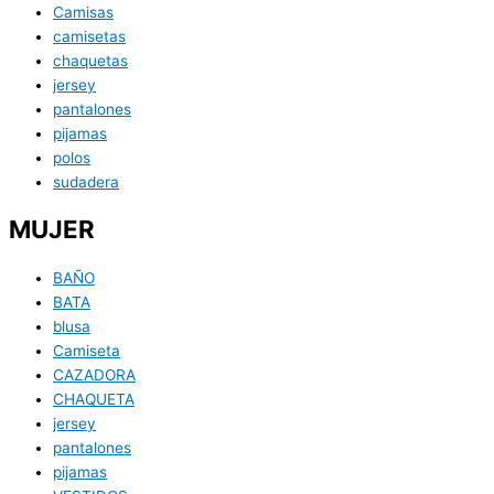
Camisas
camisetas
chaquetas
jersey
pantalones
pijamas
polos
sudadera
MUJER
BAÑO
BATA
blusa
Camiseta
CAZADORA
CHAQUETA
jersey
pantalones
pijamas