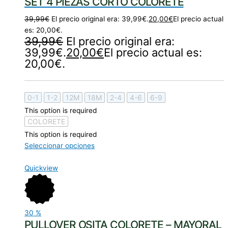
SET 4 PIEZAS CORTO COLORETE
39,99
€
El precio original era: 39,99€.
20,00
€
El precio actual
es: 20,00€.
39,99
€
El precio original era:
39,99€.
20,00
€
El precio actual es:
20,00€.
0-1
1-2
12M
18M
2-4
4-6
6-9
This option is required
COLORETE
This option is required
Seleccionar opciones
Quickview
30
%
PULLOVER OSITA COLORETE – MAYORAL