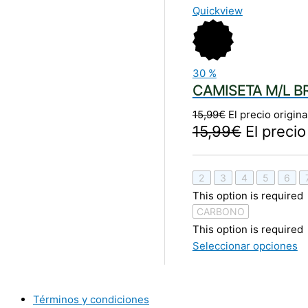
Quickview
30
%
CAMISETA M/L 
15,99
€
El precio origina
15,99
€
El precio
2
3
4
5
6
This option is required
CARBONO
This option is required
Seleccionar opciones
Términos y condiciones