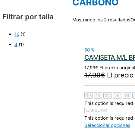
CARBONO
Filtrar por talla
Mostrando los 2 resultados
Or
16
(1)
4
(1)
50
%
CAMISETA M/L 
17,99
€
El precio origina
17,99
€
El precio
10
12
14
16
18
This option is required
CARBONO
This option is required
Seleccionar opciones