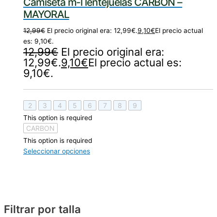
Camiseta m-l lentejuelas CARBON –
MAYORAL
12,99
€
El precio original era: 12,99€.
9,10
€
El precio actual
es: 9,10€.
12,99
€
El precio original era:
12,99€.
9,10
€
El precio actual es:
9,10€.
2
3
4
5
6
7
8
9
This option is required
CARBON
This option is required
Seleccionar opciones
Filtrar por talla