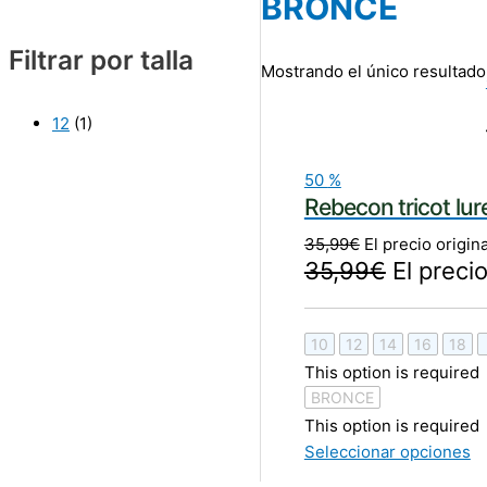
BRONCE
Filtrar por talla
Mostrando el único resultado
12
(1)
50
%
Rebecon tricot l
35,99
€
El precio origin
35,99
€
El precio
10
12
14
16
18
This option is required
BRONCE
This option is required
Seleccionar opciones