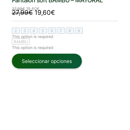
Pantalon soft BAMBU – MAYORAL
27,99
€
19,60
€
27,99
€
19,60
€
2
3
4
5
6
7
8
9
This option is required
BAMBU
This option is required
Seleccionar opciones