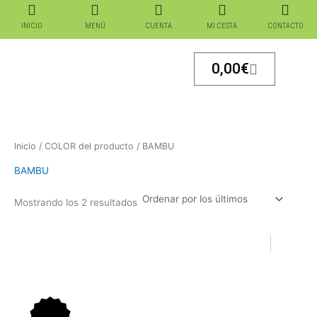
Ordenado
Ir
por
los
al
INICIO
MENÚ
CUENTA
MI CESTA
CONTACTO
últimos
contenido
Carrito
0,00
€
Inicio
/ COLOR del producto / BAMBU
BAMBU
Mostrando los 2 resultados
El
El
El
El
precio
precio
precio
precio
original
actual
original
actual
era:
es:
era:
es: