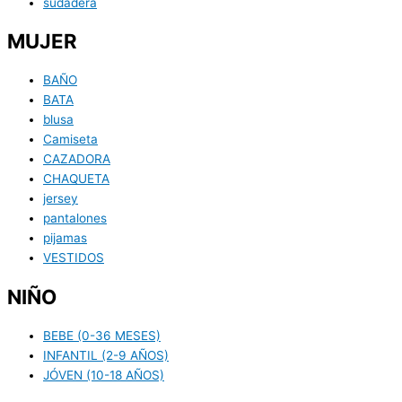
sudadera
MUJER
BAÑO
BATA
blusa
Camiseta
CAZADORA
CHAQUETA
jersey
pantalones
pijamas
VESTIDOS
NIÑO
BEBE (0-36 MESES)
INFANTIL (2-9 AÑOS)
JÓVEN (10-18 AÑOS)