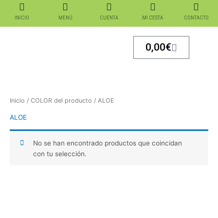
Ir
al
INICIO
MENÚ
CUENTA
MI CESTA
CONTACTO
contenido
Carrito
0,00
€
Inicio
/ COLOR del producto / ALOE
ALOE
No se han encontrado productos que coincidan
con tu selección.