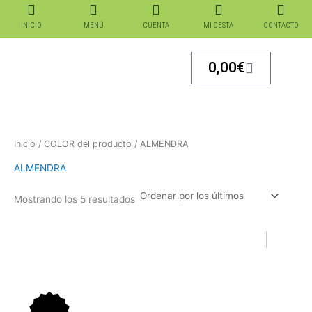
Ordenado
Ir
por
los
al
INICIO
MENÚ
CUENTA
MI CESTA
CONTACTO
últimos
contenido
Carrito
0,00
€
Inicio
/ COLOR del producto / ALMENDRA
ALMENDRA
Mostrando los 5 resultados
El
El
El
El
precio
precio
precio
precio
original
actual
original
actual
era:
es:
era:
es: