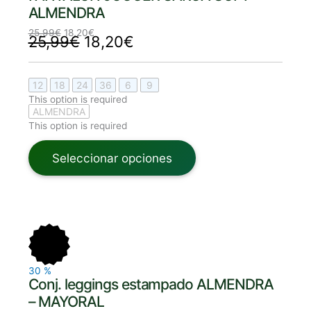
ALMENDRA
25,99
€
18,20
€
25,99
€
18,20
€
12
18
24
36
6
9
This option is required
ALMENDRA
This option is required
Seleccionar opciones
El
El
El
El
precio
precio
precio
precio
original
actual
original
actual
era:
es:
era:
es:
29,99€.
21,00€.
29,99€.
21,00€.
30
%
Conj. leggings estampado ALMENDRA
– MAYORAL