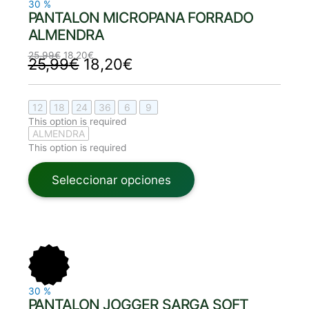
30
%
PANTALON MICROPANA FORRADO
ALMENDRA
25,99
€
18,20
€
25,99
€
18,20
€
12
18
24
36
6
9
This option is required
ALMENDRA
This option is required
Seleccionar opciones
El
El
El
El
precio
precio
precio
precio
original
actual
original
actual
era:
es:
era:
es:
25,99€.
18,20€.
25,99€.
18,20€.
30
%
PANTALON JOGGER SARGA SOFT