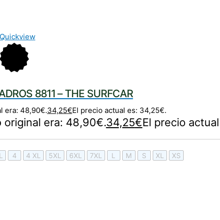
Quickview
ADROS 8811 – THE SURFCAR
al era: 48,90€.
34,25
€
El precio actual es: 34,25€.
o original era: 48,90€.
34,25
€
El precio actua
L
4
4 XL
5XL
6XL
7XL
L
M
S
XL
XS