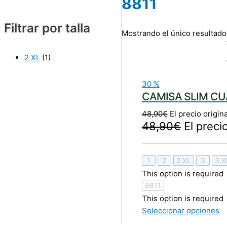
8811
Filtrar por talla
Mostrando el único resultado
2 XL
(1)
30
%
CAMISA SLIM CU
48,90
€
El precio origin
48,90
€
El preci
1
2
2 XL
3
3 X
This option is required
8811
This option is required
Seleccionar opciones