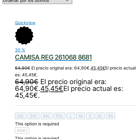
Quickview
30
%
CAMISA REG 261068 8681
64,90
€
El precio original era: 64,90€.
45,45
€
El precio actual
es: 45,45€.
64,90
€
El precio original era:
64,90€.
45,45
€
El precio actual es:
45,45€.
2XL
3XL
4XL
5XL
L
M
S
XL
XS
This option is required
8681
This option is required