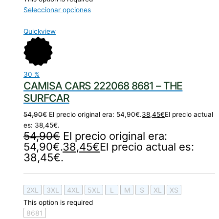
Seleccionar opciones
Quickview
30
%
CAMISA CARS 222068 8681 – THE
SURFCAR
54,90
€
El precio original era: 54,90€.
38,45
€
El precio actual
es: 38,45€.
54,90
€
El precio original era:
54,90€.
38,45
€
El precio actual es:
38,45€.
2XL
3XL
4XL
5XL
L
M
S
XL
XS
This option is required
8681