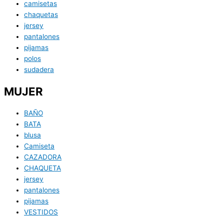
camisetas
chaquetas
jersey
pantalones
pijamas
polos
sudadera
MUJER
BAÑO
BATA
blusa
Camiseta
CAZADORA
CHAQUETA
jersey
pantalones
pijamas
VESTIDOS