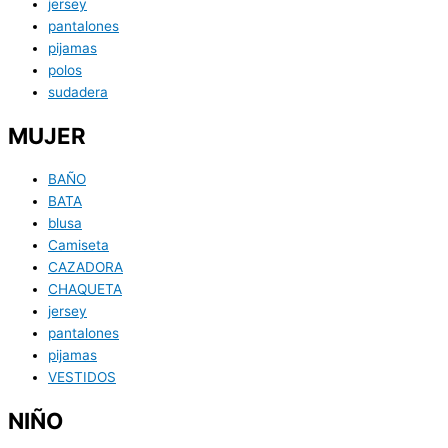
jersey
pantalones
pijamas
polos
sudadera
MUJER
BAÑO
BATA
blusa
Camiseta
CAZADORA
CHAQUETA
jersey
pantalones
pijamas
VESTIDOS
NIÑO