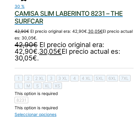
30
%
CAMISA SLIM LABERINTO 8231 – THE
SURFCAR
42,90
€
El precio original era: 42,90€.
30,05
€
El precio actual
es: 30,05€.
42,90
€
El precio original era:
42,90€.
30,05
€
El precio actual es:
30,05€.
1
2
2 XL
3
3 XL
4
4 XL
5XL
6XL
7XL
L
M
S
XL
XS
This option is required
8231
This option is required
Seleccionar opciones