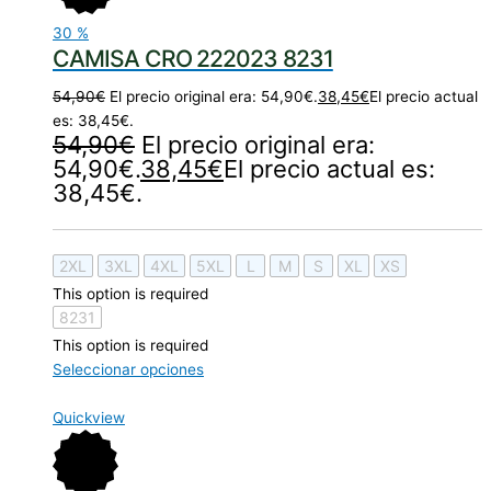
30
%
CAMISA CRO 222023 8231
54,90
€
El precio original era: 54,90€.
38,45
€
El precio actual
es: 38,45€.
54,90
€
El precio original era:
54,90€.
38,45
€
El precio actual es:
38,45€.
2XL
3XL
4XL
5XL
L
M
S
XL
XS
This option is required
8231
This option is required
Seleccionar opciones
Quickview