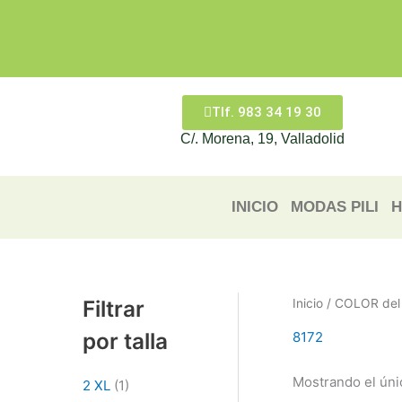
Ir
al
contenido
Tlf. 983 34 19 30
C/. Morena, 19, Valladolid
INICIO
MODAS PILI
H
Filtrar
Inicio
/ COLOR del 
por talla
8172
Mostrando el úni
2 XL
(1)