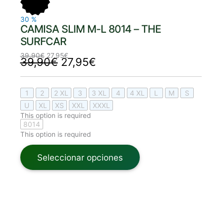
39,90€.
27,95€.
39,90€.
27,95€.
30
%
CAMISA SLIM M-L 8014 – THE
SURFCAR
39,90
€
27,95
€
39,90
€
27,95
€
1
2
2 XL
3
3 XL
4
4 XL
L
M
S
U
XL
XS
XXL
XXXL
This option is required
8014
This option is required
Seleccionar opciones