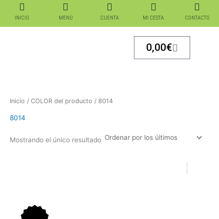
Ir
al
INICIO
MENÚ
CUENTA
MI CESTA
CONTACTO
contenido
Carrito
0,00
€
Inicio
/ COLOR del producto / 8014
8014
Mostrando el único resultado
El
El
El
El
precio
precio
precio
precio
original
actual
original
actual
era:
es:
era:
es: