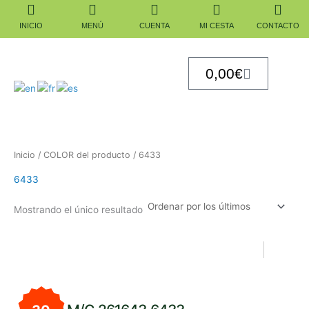
Ir
al
INICIO
MENÚ
CUENTA
MI CESTA
CONTACTO
contenido
Carrito
0,00
€
Inicio
/ COLOR del producto / 6433
6433
Mostrando el único resultado
El
El
precio
precio
original
actual