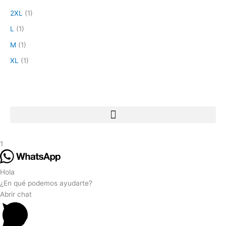
2XL
(1)
L
(1)
M
(1)
XL
(1)
1
Hola
¿En qué podemos ayudarte?
Abrir chat