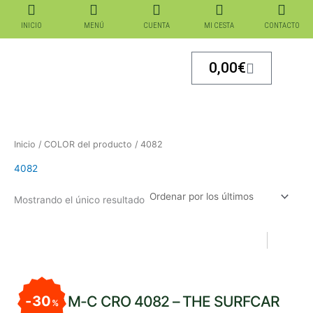
Ir
al
INICIO
MENÚ
CUENTA
MI CESTA
CONTACTO
contenido
Carrito
0,00
€
Inicio
/ COLOR del producto / 4082
4082
Mostrando el único resultado
El
El
precio
precio
original
actual
POLO M-C CRO 4082 – THE SURFCAR
30
era:
es:
%