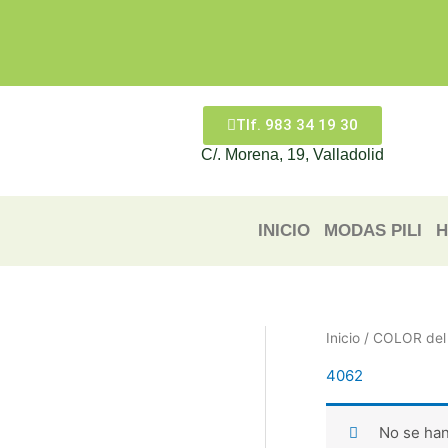
Ir
al
contenido
Tlf. 983 34 19 30
C/. Morena, 19, Valladolid
INICIO
MODAS PILI
H
Inicio
/ COLOR del 
4062
No se han