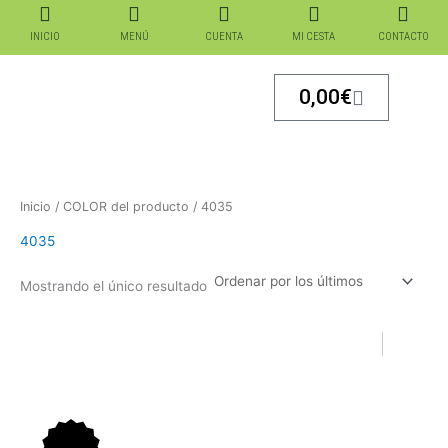
Ir
al
INICIO
MENÚ
CUENTA
MI CESTA
CONTACTO
contenido
Carrito
0,00
€
Inicio
/ COLOR del producto / 4035
4035
Mostrando el único resultado
El
El
El
El
precio
precio
precio
precio
original
actual
original
actual
era:
es:
era:
es: