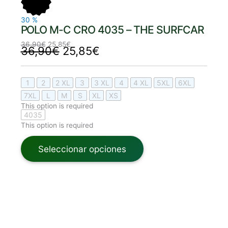
36,90€.
25,85€.
36,90€.
25,85€.
30
%
POLO M-C CRO 4035 – THE SURFCAR
36,90
€
25,85
€
36,90
€
25,85
€
1
2
2 XL
3
3 XL
4
4 XL
5XL
6XL
7XL
L
M
S
XL
XS
This option is required
4035
This option is required
Seleccionar opciones