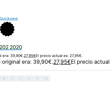
Quickview
202 2020
al era: 39,90€.
27,95
€
El precio actual es: 27,95€.
o original era: 39,90€.
27,95
€
El precio actual
48
50
52
54
56
58