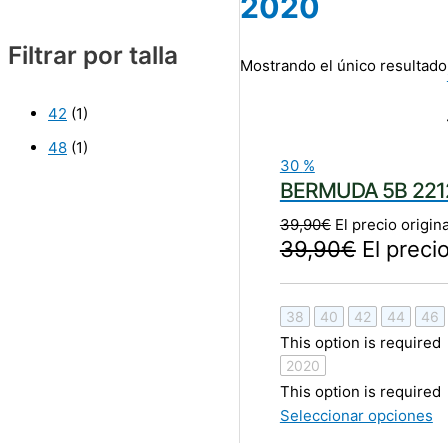
2020
Filtrar por talla
Mostrando el único resultado
42
(1)
48
(1)
30
%
BERMUDA 5B 221
39,90
€
El precio origin
39,90
€
El preci
38
40
42
44
46
This option is required
2020
This option is required
Seleccionar opciones