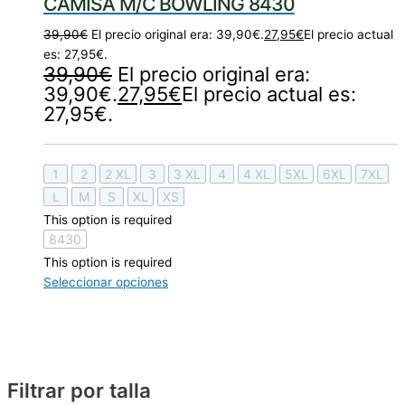
CAMISA M/C BOWLING 8430
39,90
€
El precio original era: 39,90€.
27,95
€
El precio actual
es: 27,95€.
39,90
€
El precio original era:
39,90€.
27,95
€
El precio actual es:
27,95€.
1
2
2 XL
3
3 XL
4
4 XL
5XL
6XL
7XL
L
M
S
XL
XS
This option is required
8430
This option is required
Seleccionar opciones
Filtrar por talla