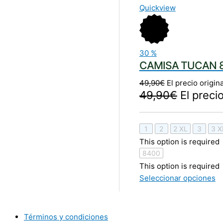
Quickview
30
%
CAMISA TUCAN 8
49,90
€
El precio origin
49,90
€
El preci
1
2
2 XL
3
3 X
This option is required
8400
This option is required
Seleccionar opciones
Términos y condiciones