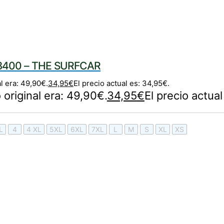
400 – THE SURFCAR
al era: 49,90€.
34,95
€
El precio actual es: 34,95€.
o original era: 49,90€.
34,95
€
El precio actua
L
4
4 XL
5XL
6XL
7XL
L
M
S
XL
XS