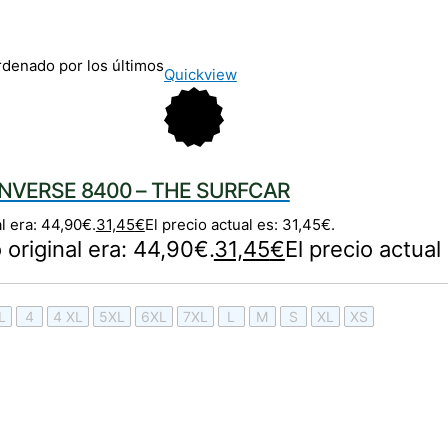
denado por los últimos
Quickview
NVERSE 8400 – THE SURFCAR
al era: 44,90€.
31,45
€
El precio actual es: 31,45€.
o original era: 44,90€.
31,45
€
El precio actual
L
4
4 XL
5XL
6XL
7XL
L
M
S
XL
XS