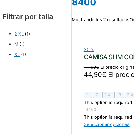
8400
Filtrar por talla
Mostrando los 2 resultados
Or
2 XL
(1)
M
(1)
30
%
XL
(1)
CAMISA SLIM CO
44,90
€
El precio origin
44,90
€
El preci
1
2
2 XL
3
3 X
This option is required
8400
This option is required
Seleccionar opciones